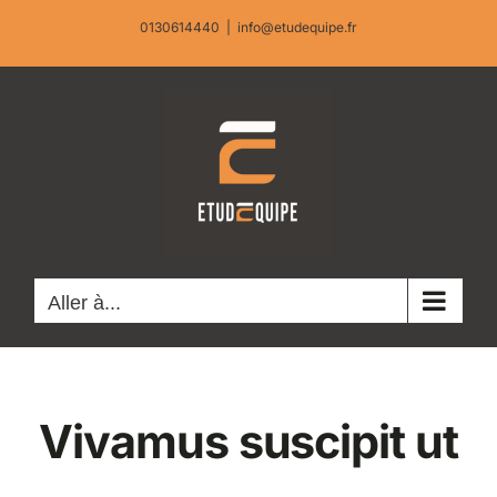
Passer
0130614440
|
info@etudequipe.fr
au
contenu
Aller à...
Vivamus suscipit ut