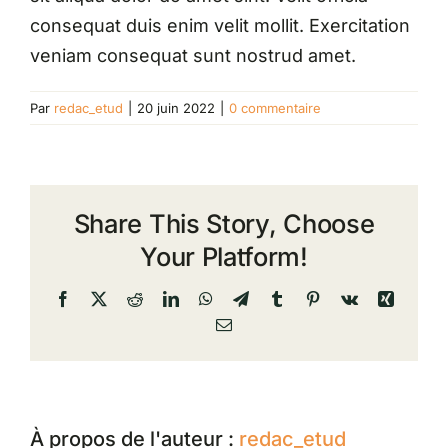
consequat duis enim velit mollit. Exercitation
veniam consequat sunt nostrud amet.
Par
redac_etud
|
20 juin 2022
|
0 commentaire
Share This Story, Choose
Your Platform!
Facebook
X
Reddit
LinkedIn
WhatsApp
Telegram
Tumblr
Pinterest
Vk
Xing
Email
À propos de l'auteur :
redac_etud